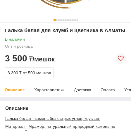
Галька белая для клумб и цветника в Алматы
В наличии
Опт и розница
3 500
₸/мешок
3 300 ₸
от 500 мешков
Описание
Характеристики
Доставка
Оплата
Усл
Описание
Галька белая - камень без острых углов, круглая.
Материал - Мрамор, натуральный природный камень не