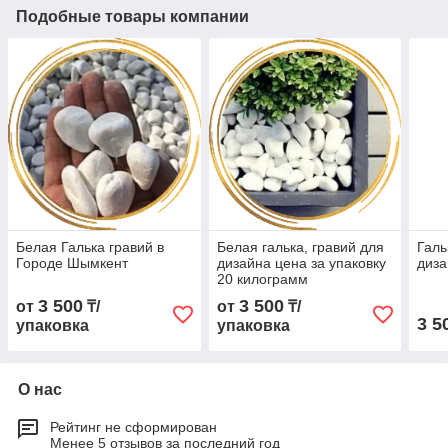
Подобные товары компании
Белая Галька гравий в
Белая галька, гравий для
Галь
Городе Шымкент
дизайна цена за упаковку
диза
20 килограмм
3 500
3 500
от
₸/
от
₸/
3 5
упаковка
упаковка
О нас
Рейтинг не сформирован
Менее 5 отзывов за последний год