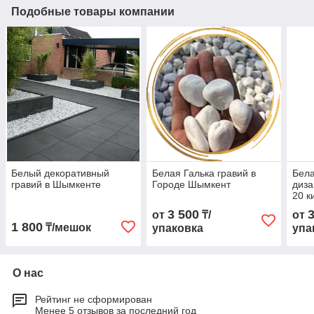
Подобные товары компании
Белый декоративный
Белая Галька гравий в
Бела
гравий в Шымкенте
Городе Шымкент
диза
20 к
3 500
от
₸/
от
1 800
₸/мешок
упаковка
упа
О нас
Рейтинг не сформирован
Менее 5 отзывов за последний год